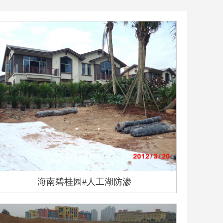
海南碧桂园#人工湖防渗