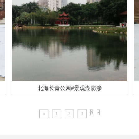
北海长青公园#景观湖防渗
4
»
«
1
2
3